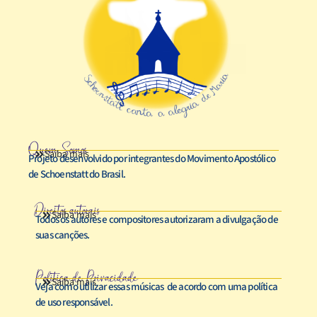
Quem Somos
Saiba mais
Projeto desenvolvido por integrantes do Movimento Apostólico
de Schoenstatt do Brasil.
Direitos autorais
Saiba mais
Todos os autores e compositores autorizaram a divulgação de
suas canções.
Política de Privacidade
Saiba mais
Veja como utilizar essas músicas de acordo com uma política
de uso responsável.