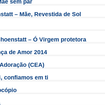
Mãe sem par
statt – Mãe, Revestida de Sol
choenstatt – Ó Virgem protetora
ança de Amor 2014
a Adoração (CEA)
i, confiamos em ti
ocópio
a