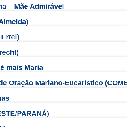
na – Mãe Admirável
 Almeida)
Ertel)
recht)
 é mais Maria
e Oração Mariano-Eucarístico (COMES
mas
DESTE/PARANÁ)