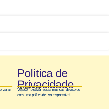
Política de
Privacidade
Saiba mais
torizaram
Veja como utilizar essas músicas de acordo
com uma política de uso responsável.