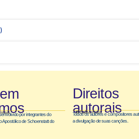
)
Direitos
uem
autorais
mos
Saiba mais
 mais
Todos os autores e compositores au
senvolvido por integrantes do
a divulgação de suas canções.
 Apostólico de Schoenstatt do