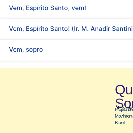
Vem, Espírito Santo, vem!
Vem, Espírito Santo! (Ir. M. Anadir Santini
Vem, sopro
Q
So
Saiba
Projeto de
Movimento
Brasil.