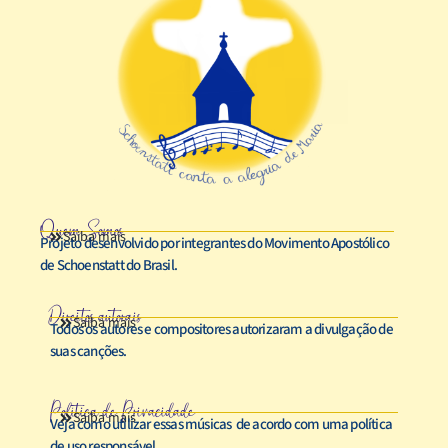
Quem Somos
Saiba mais
Projeto desenvolvido por integrantes do Movimento Apostólico
de Schoenstatt do Brasil.
Direitos autorais
Saiba mais
Todos os autores e compositores autorizaram a divulgação de
suas canções.
Política de Privacidade
Saiba mais
Veja como utilizar essas músicas de acordo com uma política
de uso responsável.