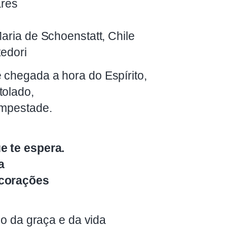
ares
Maria de Schoenstatt, Chile
tedori
 chegada a hora do Espírito,
tolado,
empestade.
e te espera.
a
 corações
rio da graça e da vida