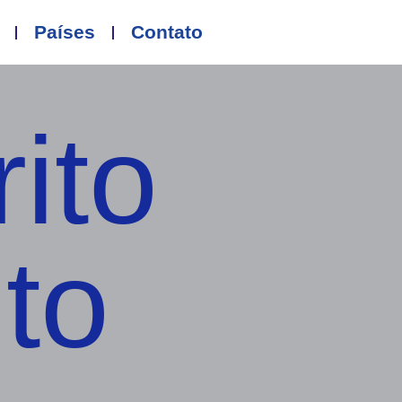
Países
Contato
rito
to