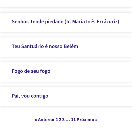
Senhor, tende piedade (Ir. María Inés Errázuriz)
Teu Santuário é nosso Belém
Fogo de seu fogo
Pai, vou contigo
« Anterior
1
2
3
…
11
Próximo »