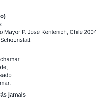
o)
z
 Mayor P. José Kentenich, Chile 2004
 Schoenstatt
e chamar
ade,
ssado
 mar.
rás jamais
.