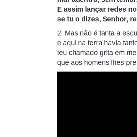
E assim lançar redes n
se tu o dizes, Senhor, re
2. Mas não é tanta a esc
e aqui na terra havia tant
teu chamado grita em me
que aos homens lhes pres