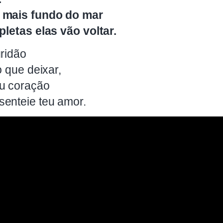
o mais fundo do mar
pletas elas vão voltar.
uridão
o que deixar,
u coração
enteie teu amor.