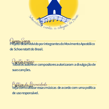
Quem Somos
Saiba mais
Projeto desenvolvido por integrantes do Movimento Apostólico
de Schoenstatt do Brasil.
Direitos autorais
Saiba mais
Todos os autores e compositores autorizaram a divulgação de
suas canções.
Política de Privacidade
Saiba mais
Veja como utilizar essas músicas de acordo com uma política
de uso responsável.