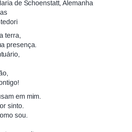
 Maria de Schoenstatt, Alemanha
gas
tedori
a terra,
ua presença.
tuário,
ão,
ontigo!
ousam em mim.
or sinto.
como sou.