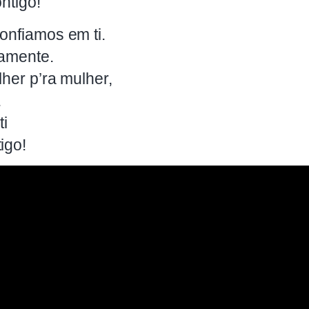
ntigo!
onfiamos em ti.
iamente.
lher p’ra mulher,
.
ti
igo!