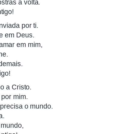
tras a volta.
tigo!
viada por ti.
me em Deus.
 amar em mim,
ne.
 demais.
igo!
o a Cristo.
a por mim.
 precisa o mundo.
a.
o mundo,