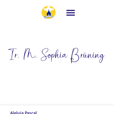
Ir. M. Sophia Brüning
Aleluia Pascal