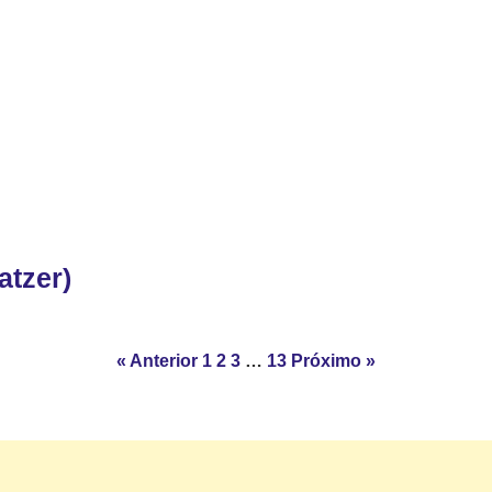
atzer)
« Anterior
1
2
3
…
13
Próximo »