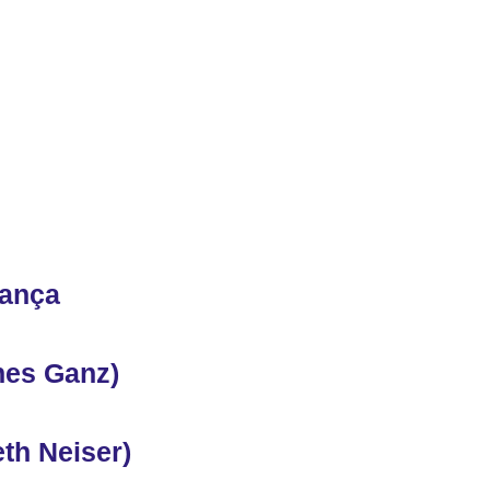
rança
nes Ganz)
th Neiser)