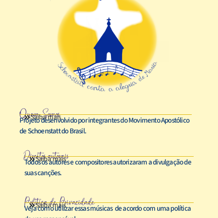
Quem Somos
Saiba mais
Projeto desenvolvido por integrantes do Movimento Apostólico
de Schoenstatt do Brasil.
Direitos autorais
Saiba mais
Todos os autores e compositores autorizaram a divulgação de
suas canções.
Política de Privacidade
Saiba mais
Veja como utilizar essas músicas de acordo com uma política