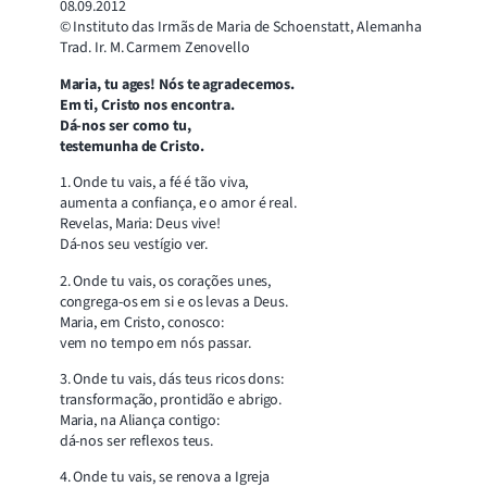
08.09.2012
© Instituto das Irmãs de Maria de Schoenstatt, Alemanha
Trad. Ir. M. Carmem Zenovello
Maria, tu ages! Nós te agradecemos.
Em ti, Cristo nos encontra.
Dá-nos ser como tu,
testemunha de Cristo.
1. Onde tu vais, a fé é tão viva,
aumenta a confiança, e o amor é real.
Revelas, Maria: Deus vive!
Dá-nos seu vestígio ver.
2. Onde tu vais, os corações unes,
congrega-os em si e os levas a Deus.
Maria, em Cristo, conosco:
vem no tempo em nós passar.
3. Onde tu vais, dás teus ricos dons:
transformação, prontidão e abrigo.
Maria, na Aliança contigo:
dá-nos ser reflexos teus.
4. Onde tu vais, se renova a Igreja