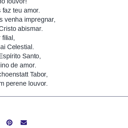
rno louvor!
s faz teu amor.
s venha impregnar,
risto abismar.
ilial,
i Celestial.
Espírito Santo,
hino de amor.
hoenstatt Tabor,
m perene louvor.