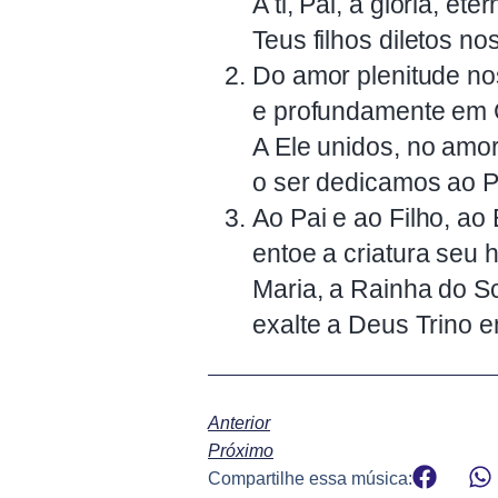
A ti, Pai, a glória, ete
Teus filhos diletos no
Do amor plenitude no
e profundamente em C
A Ele unidos, no amor f
o ser dedicamos ao Pa
Ao Pai e ao Filho, ao 
entoe a criatura seu 
Maria, a Rainha do Sc
exalte a Deus Trino e
Anterior
Próximo
Compartilhe essa música: