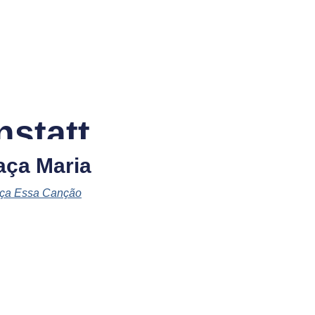
statt
aça Maria
ça Essa Canção