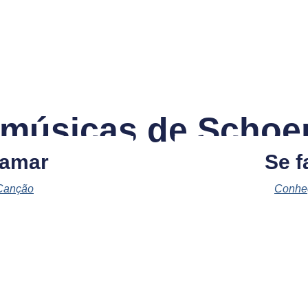
 músicas de Schoen
 amar
Se f
Canção
Conhe