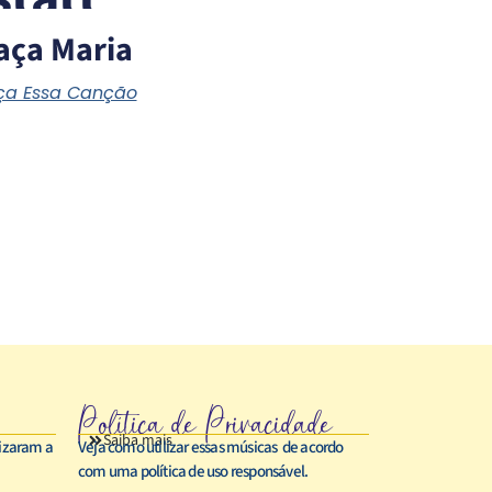
aça Maria
a Essa Canção
Política de Privacidade
Saiba mais
rizaram a
Veja como utilizar essas músicas de acordo
com uma política de uso responsável.