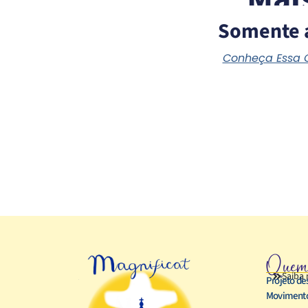
Somente 
Conheça Essa
Quem
Saiba 
Projeto de
Movimento 