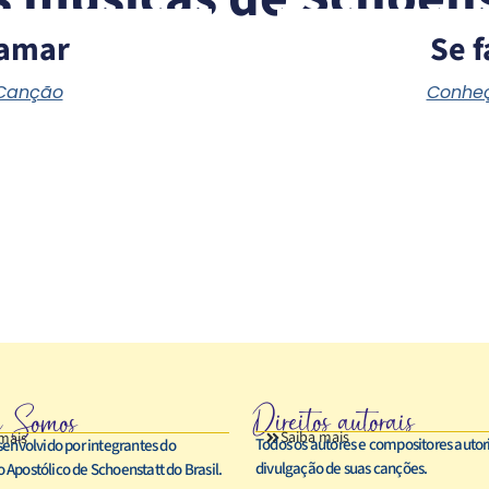
amar
Se f
 Canção
Conheç
Direitos autorais
 Somos
Saiba mais
mais
Todos os autores e compositores auto
senvolvido por integrantes do
divulgação de suas canções.
Apostólico de Schoenstatt do Brasil.