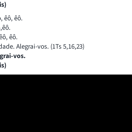
is)
 êô, êô.
,êô.
êô, êô.
de. Alegrai-vos. (1Ts 5,16,23)
grai-vos.
is)