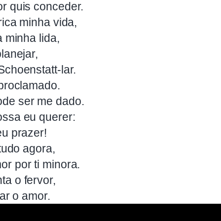
r quis conceder.
rica minha vida,
a minha lida,
lanejar,
choenstatt-lar.
 proclamado.
de ser me dado.
ssa eu querer:
eu prazer!
 tudo agora,
r por ti minora.
a o fervor,
var o amor.