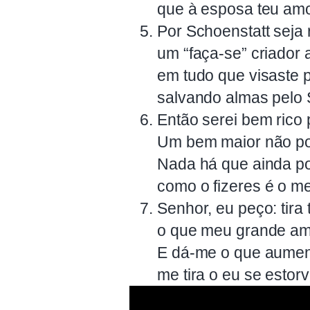
que à esposa teu amo
Por Schoenstatt seja 
um “faça-se” criador 
em tudo que visaste p
salvando almas pelo S
Então serei bem rico
Um bem maior não po
Nada há que ainda po
como o fizeres é o m
Senhor, eu peço: tira
o que meu grande amo
E dá-me o que aument
me tira o eu se estor