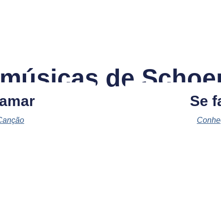
 músicas de Schoen
 amar
Se f
Canção
Conhe