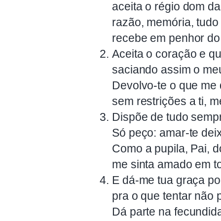
aceita o régio dom da
razão, memória, tudo
recebe em penhor do
Aceita o coração e q
saciando assim o meu
Devolvo-te o que me 
sem restrições a ti,
Dispõe de tudo sempr
Só peço: amar-te dei
Como a pupila, Pai, do
me sinta amado em to
E dá-me tua graça p
pra o que tentar não 
Dá parte na fecundid