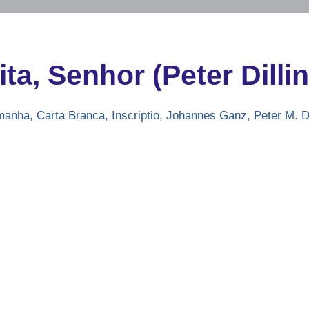
ta, Senhor (Peter Dilli
manha
,
Carta Branca
,
Inscriptio
,
Johannes Ganz
,
Peter M. Di