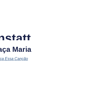
statt
aça Maria
ça Essa Canção