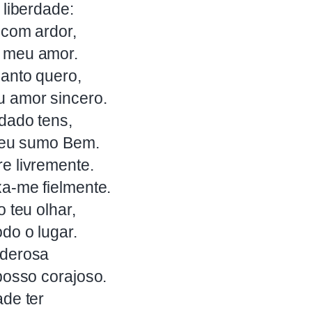
 liberdade:
 com ardor,
 meu amor.
uanto quero,
 amor sincero.
dado tens,
 meu sumo Bem.
e livremente.
xa-me fielmente.
 teu olhar,
do o lugar.
oderosa
posso corajoso.
ade ter