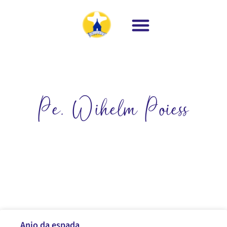
Pe. Wihelm Poiess
Anjo da espada