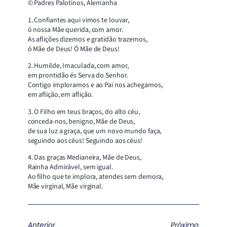
© Padres Palotinos, Alemanha
1. Confiantes aqui vimos te louvar,
ó nossa Mãe querida, com amor.
As aflições dizemos e gratidão trazemos,
ó Mãe de Deus! Ó Mãe de Deus!
2. Humilde, Imaculada, com amor,
em prontidão és Serva do Senhor.
Contigo imploramos e ao Pai nos achegamos,
em aflição, em aflição.
3. O Filho em teus braços, do alto céu,
conceda-nos, benigno, Mãe de Deus,
de sua luz a graça, que um novo mundo faça,
seguindo aos céus! Seguindo aos céus!
4. Das graças Medianeira, Mãe de Deus,
Rainha Admirável, sem igual.
Ao filho que te implora, atendes sem demora,
Mãe virginal, Mãe virginal.
Anterior
Próximo