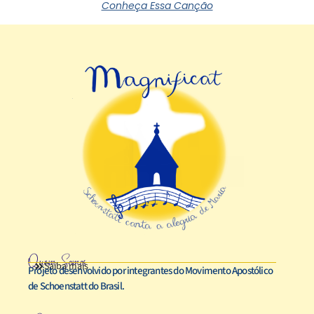
Conheça Essa Canção
Quem Somos
Saiba mais
Projeto desenvolvido por integrantes do Movimento Apostólico
de Schoenstatt do Brasil.