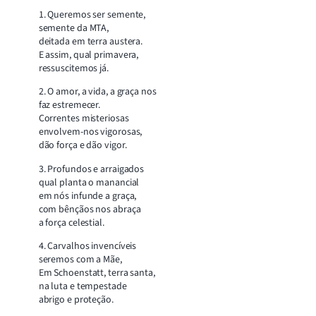
1. Queremos ser semente,
semente da MTA,
deitada em terra austera.
E assim, qual primavera,
ressuscitemos já.
2. O amor, a vida, a graça nos
faz estremecer.
Correntes misteriosas
envolvem-nos vigorosas,
dão força e dão vigor.
3. Profundos e arraigados
qual planta o manancial
em nós infunde a graça,
com bênçãos nos abraça
a força celestial.
4. Carvalhos invencíveis
seremos com a Mãe,
Em Schoenstatt, terra santa,
na luta e tempestade
abrigo e proteção.