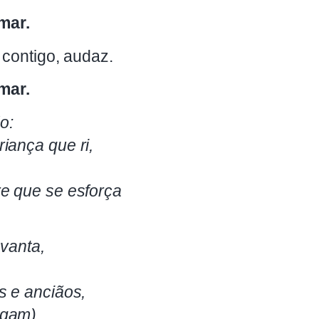
amar.
 contigo, audaz.
amar.
o:
iança que ri,
e que se esforça
evanta,
s e anciãos,
egam)