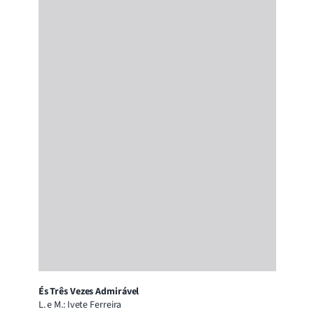
És Três Vezes Admirável
L. e M.: Ivete Ferreira