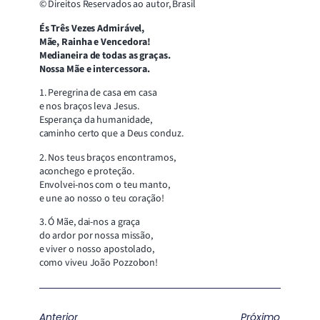
© Direitos Reservados ao autor, Brasil
És Três Vezes Admirável,
Mãe, Rainha e Vencedora!
Medianeira de todas as graças.
Nossa Mãe e intercessora.
1. Peregrina de casa em casa
e nos braços leva Jesus.
Esperança da humanidade,
caminho certo que a Deus conduz.
2. Nos teus braços encontramos,
aconchego e proteção.
Envolvei-nos com o teu manto,
e une ao nosso o teu coração!
3. Ó Mãe, dai-nos a graça
do ardor por nossa missão,
e viver o nosso apostolado,
como viveu João Pozzobon!
Anterior
Próximo