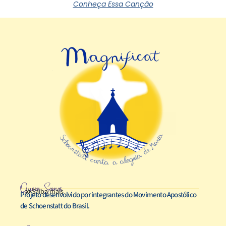
Conheça Essa Canção
Quem Somos
Saiba mais
Projeto desenvolvido por integrantes do Movimento Apostólico
de Schoenstatt do Brasil.