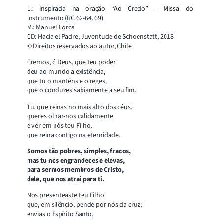
L.: inspirada na oração “Ao Credo” – Missa do
Instrumento (RC 62-64, 69)
M.: Manuel Lorca
CD: Hacia el Padre, Juventude de Schoenstatt, 2018
© Direitos reservados ao autor, Chile
Cremos, ó Deus, que teu poder
deu ao mundo a existência,
que tu o manténs e o reges,
que o conduzes sabiamente a seu fim.
Tu, que reinas no mais alto dos céus,
queres olhar-nos calidamente
e ver em nós teu Filho,
que reina contigo na eternidade.
Somos tão pobres, simples, fracos,
mas tu nos engrandeces e elevas,
para sermos membros de Cristo,
dele, que nos atrai para ti.
Nos presenteaste teu Filho
que, em silêncio, pende por nós da cruz;
envias o Espírito Santo,