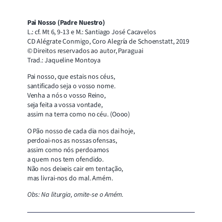
Pai Nosso (Padre Nuestro)
L.: cf. Mt 6, 9-13 e M.: Santiago José Cacavelos
CD Alégrate Conmigo, Coro Alegría de Schoenstatt, 2019
© Direitos reservados ao autor, Paraguai
Trad.: Jaqueline Montoya
Pai nosso, que estais nos céus,
santificado seja o vosso nome.
Venha a nós o vosso Reino,
seja feita a vossa vontade,
assim na terra como no céu. (Oooo)
O Pão nosso de cada dia nos dai hoje,
perdoai-nos as nossas ofensas,
assim como nós perdoamos
a quem nos tem ofendido.
Não nos deixeis cair em tentação,
mas livrai-nos do mal. Amém.
Obs: Na liturgia, omite-se o Amém.