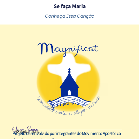
Se faça Maria
Conheça Essa Canção
Quem Somos
Saiba mais
Projeto desenvolvido por integrantes do Movimento Apostólico