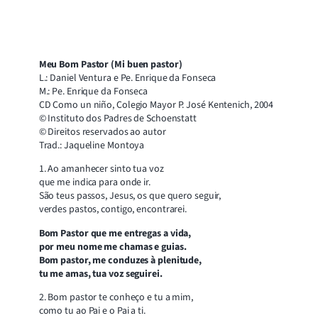
Meu Bom Pastor (Mi buen pastor)
L.: Daniel Ventura e Pe. Enrique da Fonseca
M.: Pe. Enrique da Fonseca
CD Como un niño, Colegio Mayor P. José Kentenich, 2004
© Instituto dos Padres de Schoenstatt
© Direitos reservados ao autor
Trad.: Jaqueline Montoya
1. Ao amanhecer sinto tua voz
que me indica para onde ir.
São teus passos, Jesus, os que quero seguir,
verdes pastos, contigo, encontrarei.
Bom Pastor que me entregas a vida,
por meu nome me chamas e guias.
Bom pastor, me conduzes à plenitude,
tu me amas, tua voz seguirei.
2. Bom pastor te conheço e tu a mim,
como tu ao Pai e o Pai a ti.