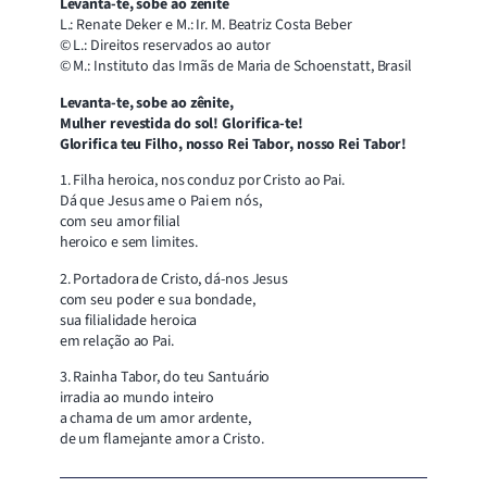
Levanta-te, sobe ao zênite
L.: Renate Deker e M.: Ir. M. Beatriz Costa Beber
© L.: Direitos reservados ao autor
© M.: Instituto das Irmãs de Maria de Schoenstatt, Brasil
Levanta-te, sobe ao zênite,
Mulher revestida do sol! Glorifica-te!
Glorifica teu Filho, nosso Rei Tabor, nosso Rei Tabor!
1. Filha heroica, nos conduz por Cristo ao Pai.
Dá que Jesus ame o Pai em nós,
com seu amor filial
heroico e sem limites.
2. Portadora de Cristo, dá-nos Jesus
com seu poder e sua bondade,
sua filialidade heroica
em relação ao Pai.
3. Rainha Tabor, do teu Santuário
irradia ao mundo inteiro
a chama de um amor ardente,
de um flamejante amor a Cristo.