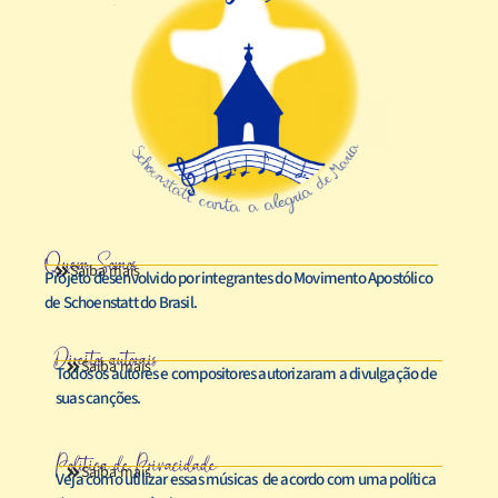
Quem Somos
Saiba mais
Projeto desenvolvido por integrantes do Movimento Apostólico
de Schoenstatt do Brasil.
Direitos autorais
Saiba mais
Todos os autores e compositores autorizaram a divulgação de
suas canções.
Política de Privacidade
Saiba mais
Veja como utilizar essas músicas de acordo com uma política