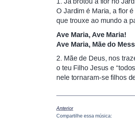
1. Já brotou a flor no Ja
O Jardim é Maria, a flor 
que trouxe ao mundo a pa
Ave Maria, Ave Maria!
Ave Maria, Mãe do Mess
2. Mãe de Deus, nos traze
o teu Filho Jesus e “tod
nele tornaram-se filhos d
Anterior
Compartilhe essa música: