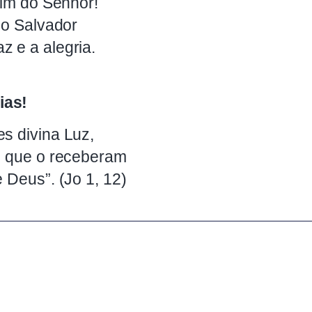
rdim do Senhor!
é o Salvador
z e a alegria.
ias!
s divina Luz,
os que o receberam
e Deus”. (Jo 1, 12)