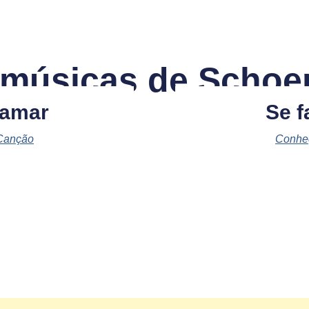
 músicas de Schoen
 amar
Se f
Canção
Conhe