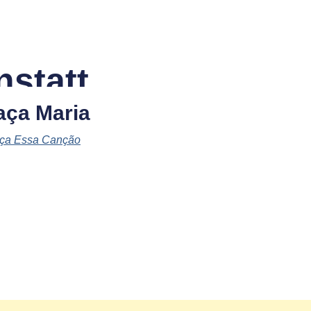
statt
aça Maria
ça Essa Canção