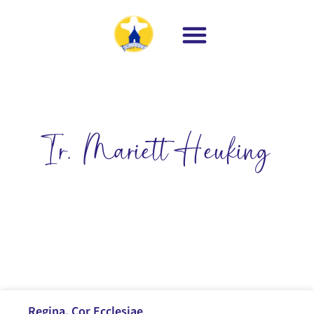
Ir. Mariett Heuking
Regina, Cor Ecclesiae