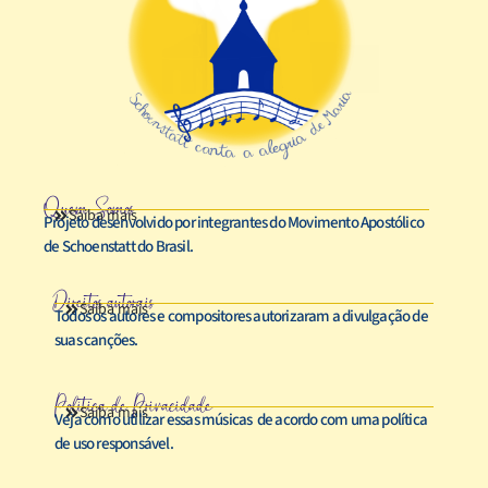
Quem Somos
Saiba mais
Projeto desenvolvido por integrantes do Movimento Apostólico
de Schoenstatt do Brasil.
Direitos autorais
Saiba mais
Todos os autores e compositores autorizaram a divulgação de
suas canções.
Política de Privacidade
Saiba mais
Veja como utilizar essas músicas de acordo com uma política
de uso responsável.