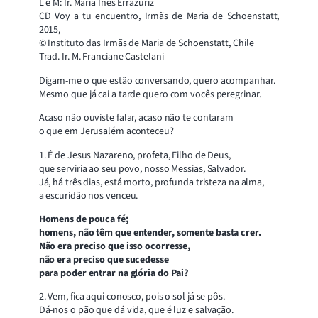
L e M: Ir. María Inés Errázuriz
CD Voy a tu encuentro, Irmãs de Maria de Schoenstatt,
2015,
© Instituto das Irmãs de Maria de Schoenstatt, Chile
Trad. Ir. M. Franciane Castelani
Digam-me o que estão conversando, quero acompanhar.
Mesmo que já cai a tarde quero com vocês peregrinar.
Acaso não ouviste falar, acaso não te contaram
o que em Jerusalém aconteceu?
1. É de Jesus Nazareno, profeta, Filho de Deus,
que serviria ao seu povo, nosso Messias, Salvador.
Já, há três dias, está morto, profunda tristeza na alma,
a escuridão nos venceu.
Homens de pouca fé;
homens, não têm que entender, somente basta crer.
Não era preciso que isso ocorresse,
não era preciso que sucedesse
para poder entrar na glória do Pai?
2. Vem, fica aqui conosco, pois o sol já se pôs.
Dá-nos o pão que dá vida, que é luz e salvação.