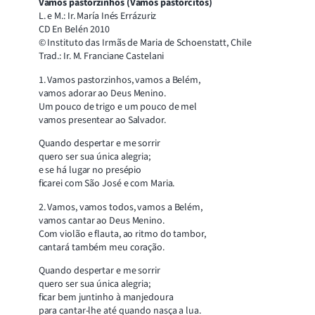
Vamos pastorzinhos (Vamos pastorcitos)
L. e M.: Ir. María Inés Errázuriz
CD En Belén 2010
© Instituto das Irmãs de Maria de Schoenstatt, Chile
Trad.: Ir. M. Franciane Castelani
1. Vamos pastorzinhos, vamos a Belém,
vamos adorar ao Deus Menino.
Um pouco de trigo e um pouco de mel
vamos presentear ao Salvador.
Quando despertar e me sorrir
quero ser sua única alegria;
e se há lugar no presépio
ficarei com São José e com Maria.
2. Vamos, vamos todos, vamos a Belém,
vamos cantar ao Deus Menino.
Com violão e flauta, ao ritmo do tambor,
cantará também meu coração.
Quando despertar e me sorrir
quero ser sua única alegria;
ficar bem juntinho à manjedoura
para cantar-lhe até quando nasça a lua.