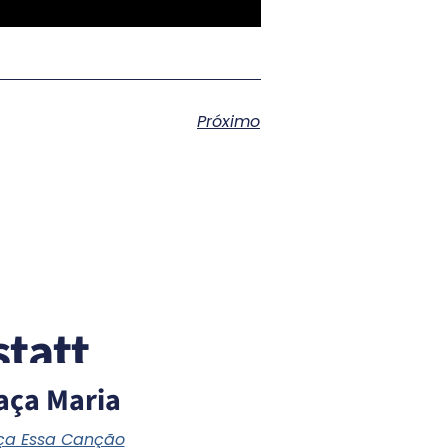
Próximo
tatt
aça Maria
a Essa Canção