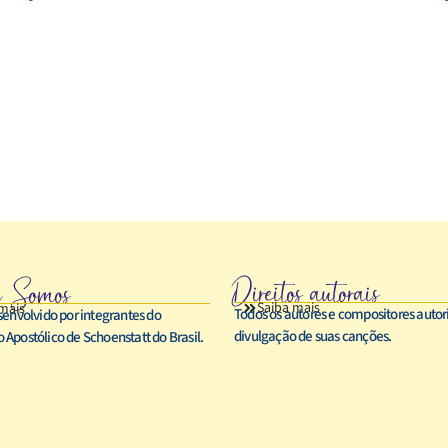
Direitos autorais
 Somos
Saiba mais
mais
Todos os autores e compositores auto
senvolvido por integrantes do
divulgação de suas canções.
Apostólico de Schoenstatt do Brasil.