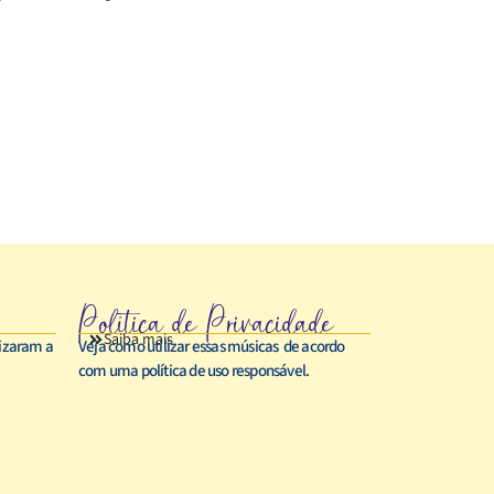
Política de Privacidade
Saiba mais
rizaram a
Veja como utilizar essas músicas de acordo
com uma política de uso responsável.