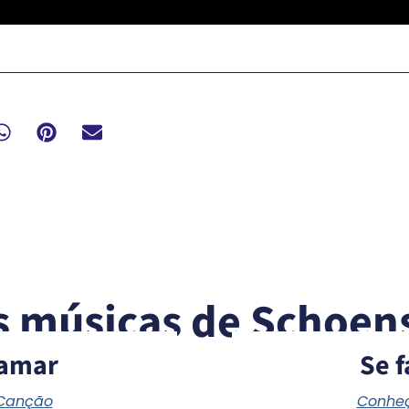
s músicas de Schoens
amar
Se f
 Canção
Conheç