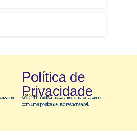
Política de
Privacidade
Saiba mais
torizaram
Veja como utilizar essas músicas de acordo
com uma política de uso responsável.