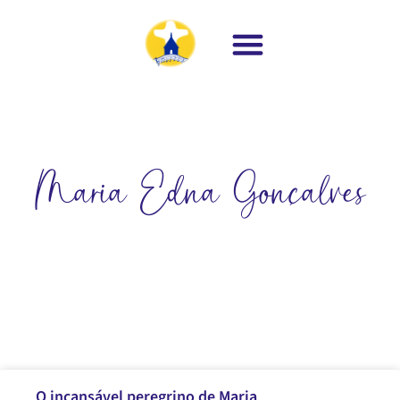
Maria Edna Gonçalves
O incansável peregrino de Maria