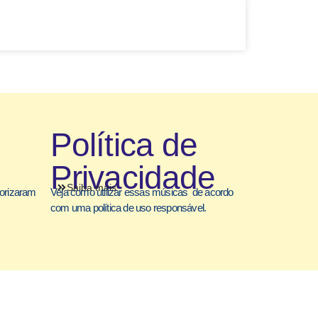
Política de
Privacidade
Saiba mais
torizaram
Veja como utilizar essas músicas de acordo
com uma política de uso responsável.