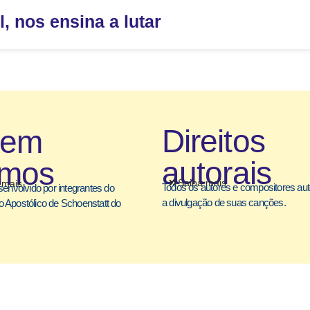
, nos ensina a lutar
Direitos
uem
autorais
mos
Saiba mais
 mais
Todos os autores e compositores au
senvolvido por integrantes do
a divulgação de suas canções.
 Apostólico de Schoenstatt do