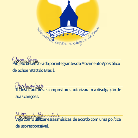
Quem Somos
Saiba mais
Projeto desenvolvido por integrantes do Movimento Apostólico
de Schoenstatt do Brasil.
Direitos autorais
Saiba mais
Todos os autores e compositores autorizaram a divulgação de
suas canções.
Política de Privacidade
Saiba mais
Veja como utilizar essas músicas de acordo com uma política
de uso responsável.