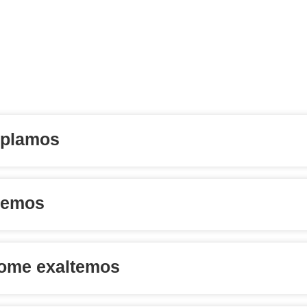
mplamos
ecemos
nome exaltemos