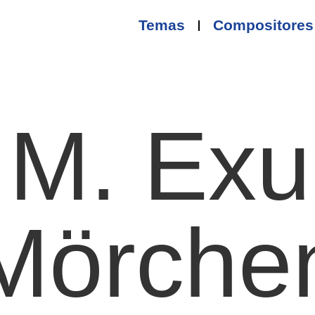
Temas
Compositores
. M. Exu
Mörche