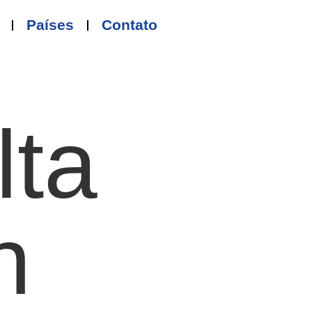
Países
Contato
lta
n