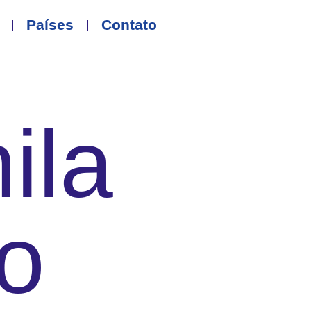
Países
Contato
ila
o