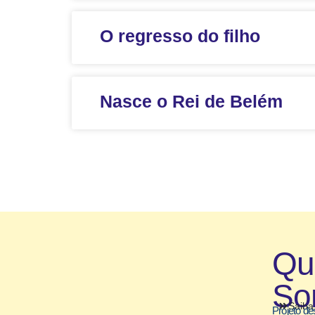
O regresso do filho
Nasce o Rei de Belém
Q
So
Saiba
Projeto de