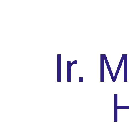
Ir. 
H