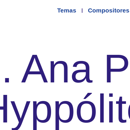
Temas
Compositores
M. Ana 
yppóli