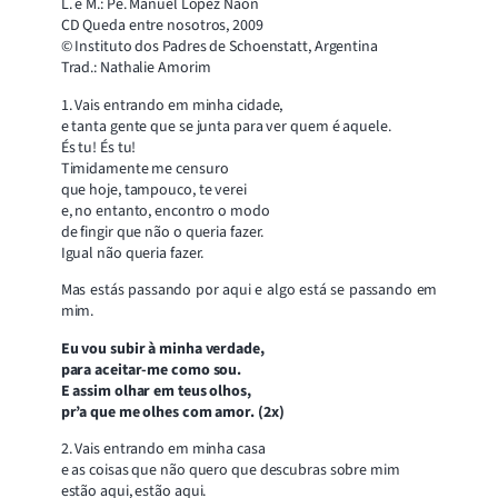
L. e M.: Pe. Manuel López Naón
CD Queda entre nosotros, 2009
© Instituto dos Padres de Schoenstatt, Argentina
Trad.: Nathalie Amorim
1. Vais entrando em minha cidade,
e tanta gente que se junta para ver quem é aquele.
És tu! És tu!
Timidamente me censuro
que hoje, tampouco, te verei
e, no entanto, encontro o modo
de fingir que não o queria fazer.
Igual não queria fazer.
Mas estás passando por aqui e algo está se passando em
mim.
Eu vou subir à minha verdade,
para aceitar-me como sou.
E assim olhar em teus olhos,
pr’a que me olhes com amor. (2x)
2. Vais entrando em minha casa
e as coisas que não quero que descubras sobre mim
estão aqui, estão aqui.