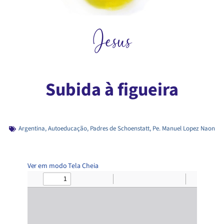
Jesus
Subida à figueira
Argentina
,
Autoeducação
,
Padres de Schoenstatt
,
Pe. Manuel Lopez Naon
Ver em modo Tela Cheia