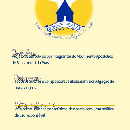
Quem Somos
Saiba mais
Projeto desenvolvido por integrantes do Movimento Apostólico
de Schoenstatt do Brasil.
Direitos autorais
Saiba mais
Todos os autores e compositores autorizaram a divulgação de
suas canções.
Política de Privacidade
Saiba mais
Veja como utilizar essas músicas de acordo com uma política
de uso responsável.