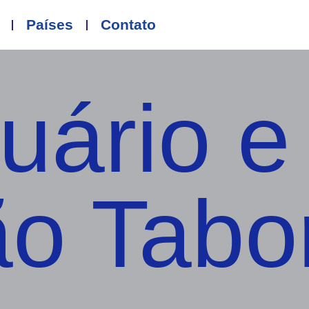
Países
Contato
uário e
o Tabo