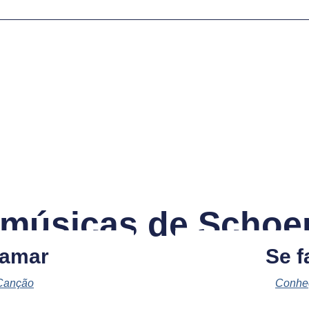
 músicas de Schoen
 amar
Se f
Canção
Conhe