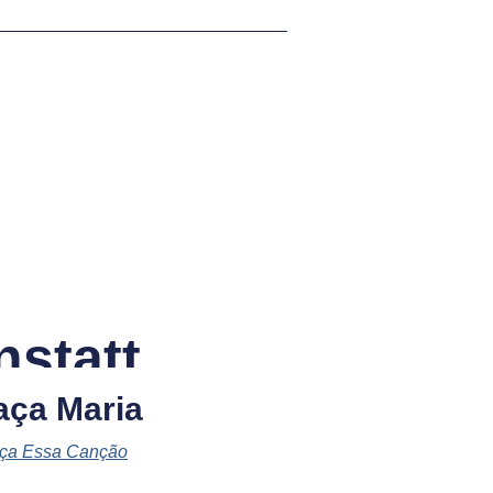
statt
aça Maria
ça Essa Canção