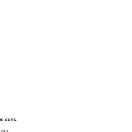
us dons.
ascer;