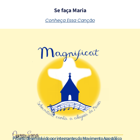
Se faça Maria
Conheça Essa Canção
Quem Somos
Saiba mais
Projeto desenvolvido por integrantes do Movimento Apostólico