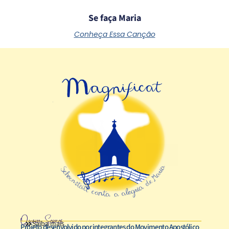
Se faça Maria
Conheça Essa Canção
Quem Somos
Saiba mais
Projeto desenvolvido por integrantes do Movimento Apostólico