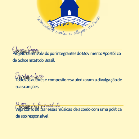
Quem Somos
Saiba mais
Projeto desenvolvido por integrantes do Movimento Apostólico
de Schoenstatt do Brasil.
Direitos autorais
Saiba mais
Todos os autores e compositores autorizaram a divulgação de
suas canções.
Política de Privacidade
Saiba mais
Veja como utilizar essas músicas de acordo com uma política
de uso responsável.