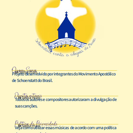
Quem Somos
Saiba mais
Projeto desenvolvido por integrantes do Movimento Apostólico
de Schoenstatt do Brasil.
Direitos autorais
Saiba mais
Todos os autores e compositores autorizaram a divulgação de
suas canções.
Política de Privacidade
Saiba mais
Veja como utilizar essas músicas de acordo com uma política