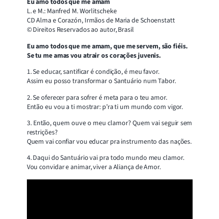
Eu amo todos que me amam
L. e M.: Manfred M. Worlitscheke
CD Alma e Corazón, Irmãos de Maria de Schoenstatt
© Direitos Reservados ao autor, Brasil
Eu amo todos que me amam, que me servem, são fiéis.
Se tu me amas vou atrair os corações juvenis.
1. Se educar, santificar é condição, é meu favor.
Assim eu posso transformar o Santuário num Tabor.
2. Se oferecer para sofrer é meta para o teu amor.
Então eu vou a ti mostrar: p’ra ti um mundo com vigor.
3. Então, quem ouve o meu clamor? Quem vai seguir sem
restrições?
Quem vai confiar vou educar pra instrumento das nações.
4. Daqui do Santuário vai pra todo mundo meu clamor.
Vou convidar e animar, viver a Aliança de Amor.