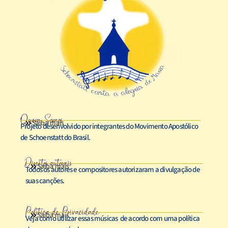
Quem Somos
Saiba mais
Projeto desenvolvido por integrantes do Movimento Apostólico
de Schoenstatt do Brasil.
Direitos autorais
Saiba mais
Todos os autores e compositores autorizaram a divulgação de
suas canções.
Política de Privacidade
Saiba mais
Veja como utilizar essas músicas de acordo com uma política