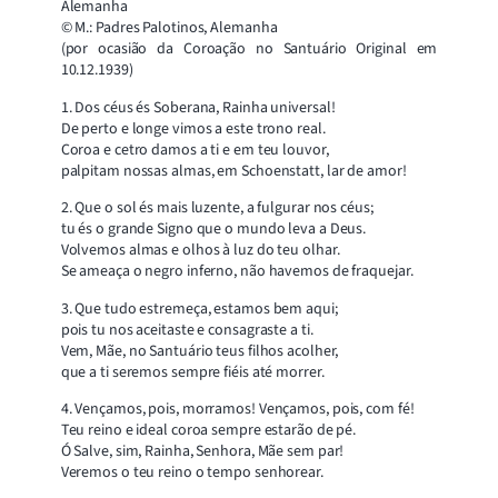
Alemanha
© M.: Padres Palotinos, Alemanha
(por ocasião da Coroação no Santuário Original em
10.12.1939)
1. Dos céus és Soberana, Rainha universal!
De perto e longe vimos a este trono real.
Coroa e cetro damos a ti e em teu louvor,
palpitam nossas almas, em Schoenstatt, lar de amor!
2. Que o sol és mais luzente, a fulgurar nos céus;
tu és o grande Signo que o mundo leva a Deus.
Volvemos almas e olhos à luz do teu olhar.
Se ameaça o negro inferno, não havemos de fraquejar.
3. Que tudo estremeça, estamos bem aqui;
pois tu nos aceitaste e consagraste a ti.
Vem, Mãe, no Santuário teus filhos acolher,
que a ti seremos sempre fiéis até morrer.
4. Vençamos, pois, morramos! Vençamos, pois, com fé!
Teu reino e ideal coroa sempre estarão de pé.
Ó Salve, sim, Rainha, Senhora, Mãe sem par!
Veremos o teu reino o tempo senhorear.