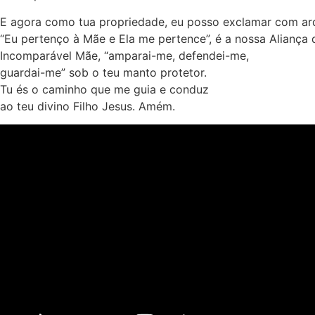
E agora como tua propriedade, eu posso exclamar com ar
“Eu pertenço à Mãe e Ela me pertence”, é a nossa Aliança
Incomparável Mãe, “amparai-me, defendei-me,
guardai-me” sob o teu manto protetor.
Tu és o caminho que me guia e conduz
ao teu divino Filho Jesus. Amém.