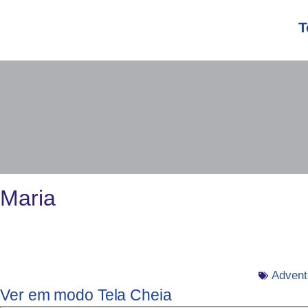
Ir
para
T
o
conteúdo
Maria
Advent
Ver em modo Tela Cheia